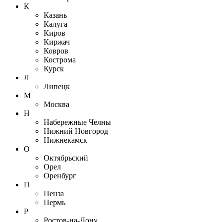
К
Казань
Калуга
Киров
Киржач
Ковров
Кострома
Курск
Л
Липецк
М
Москва
Н
Набережные Челны
Нижний Новгород
Нижнекамск
О
Октябрьский
Орел
Оренбург
П
Пенза
Пермь
Р
Ростов-на-Дону