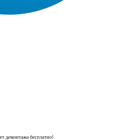
ЕНЫ
ВЫПОЛНЕННЫЕ РАБОТЫ
КОНТАКТЫ
ОТЗЫВЫ КЛИЕНТОВ
ЕНЫ
ВЫПОЛНЕННЫЕ РАБОТЫ
КОНТАКТЫ
ОТЗЫВЫ КЛИЕНТОВ
чет демонтажа бесплатно!