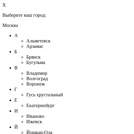
X
Выберите ваш город:
Москва
А
Альметевск
Арзамас
Б
Брянск
Бугульма
В
Владимир
Волгоград
Воронеж
Г
Гусь хрустальный
Е
Екатеринбург
И
Иваново
Ижевск
Й
Йошкар-Ола