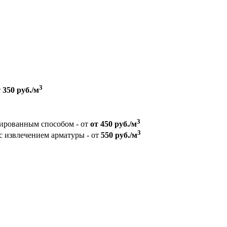
3
т
350 руб./м
3
зированным способом - от
от 450 руб./м
3
с извлечением арматуры - от
550 руб./м