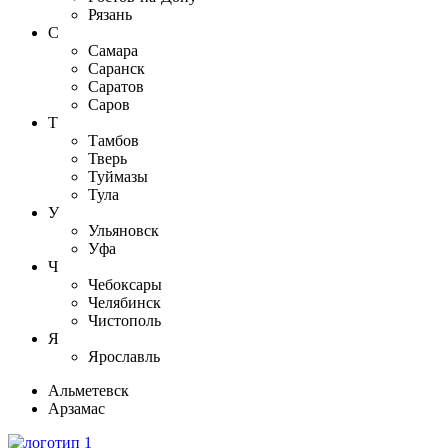
Рязань
С
Самара
Саранск
Саратов
Саров
Т
Тамбов
Тверь
Туймазы
Тула
У
Ульяновск
Уфа
Ч
Чебоксары
Челябинск
Чистополь
Я
Ярославль
Альметевск
Арзамас