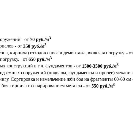
3
ооружений - от
70 руб./м
3
риалов - от
350 руб./м
на, кирпича) отходов сноса и демонтажа, включая погрузку. - о
3
погрузку. - от
650 руб./м
3
 конструкций в т.ч. фундаментов - от
1500-3500 руб./м
подземных сооружений (подвалы, фундаменты и прочее) механи
ингу. Сортировка и измельчение жби боя на фрагменты 60-60 см 
3
боя кирпича с сепарированием металла - от
550 руб./м