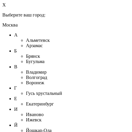
X
Выберите ваш город:
Москва
А
Альметевск
Арзамас
Б
Брянск
Бугульма
В
Владимир
Волгоград
Воронеж
Г
Гусь хрустальный
Е
Екатеринбург
И
Иваново
Ижевск
Й
Йошкар-Ола