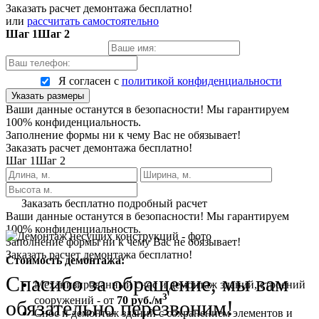
Заказать расчет демонтажа бесплатно!
или
рассчитать самостоятельно
Шаг 1
Шаг 2
Я согласен с
политикой конфиденциальности
Указать размеры
Ваши данные останутся в безопасности! Мы гарантируем
100% конфиденциальность.
Заполнение формы ни к чему Вас не обязывает!
Заказать расчет демонтажа бесплатно!
Шаг 1
Шаг 2
Заказать бесплатно подробный расчет
Ваши данные останутся в безопасности! Мы гарантируем
100% конфиденциальность.
Заполнение формы ни к чему Вас не обязывает!
Заказать расчет демонтажа бесплатно!
Стоимость демонтажа:
Спасибо за обращение, мы вам
Механизированный снос и демонтаж зданий, строений
3
сооружений - от
70 руб./м
обязательно перезвоним!
Снос и демонтаж зданий с сохранением элементов и