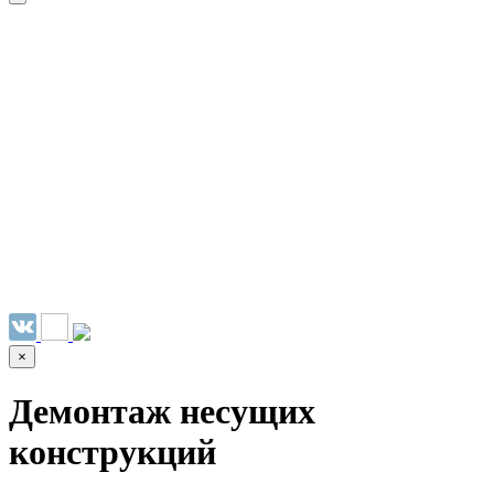
НАШИ УСЛУГИ ▾
О КОМПАНИИ
ПАРК ТЕХНИКИ
ВЫПОЛНЕННЫЕ
ЦЕНЫ
КОНТАКТЫ
РАБОТЫ
СКАЧАТЬ
ОТЗЫВЫ КЛИЕНТОВ
ВИДЕО
ПРЕЗЕНТАЦИЮ
СРО И ЛИЦЕНЗИИ
×
Демонтаж несущих
конструкций