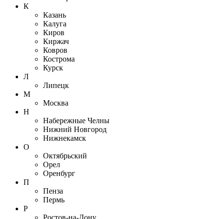
К
Казань
Калуга
Киров
Киржач
Ковров
Кострома
Курск
Л
Липецк
М
Москва
Н
Набережные Челны
Нижний Новгород
Нижнекамск
О
Октябрьский
Орел
Оренбург
П
Пенза
Пермь
Р
Ростов-на-Дону