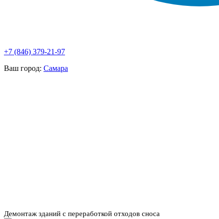
+7 (846) 379-21-97
Ваш город:
Самара
НАШИ УСЛУГИ ▾
О КОМПАНИИ
ПАРК ТЕХНИКИ
ВЫПОЛНЕННЫЕ
ЦЕНЫ
КОНТАКТЫ
РАБОТЫ
СКАЧАТЬ
ОТЗЫВЫ КЛИЕНТОВ
ВИДЕО
ПРЕЗЕНТАЦИЮ
СРО И ЛИЦЕНЗИИ
Демонтаж зданий с переработкой отходов сноса