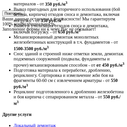
3
материалов - от
350 руб./м
Вывоз пригодных для вторичного использования (бой
Повторить
бетона, кирпича) отходов сноса и демонтажа, включая
Ваши данные останутся в безопасности! Мы гарантируем
3
погрузку. - от
350 руб./м
100% конфиденциальность.
Вывоз и утилизация отходов сноса и демонтажа,
Заполнение формы ни к чему Вас не обязывает!
3
включая погрузку. - от
650 руб./м
Механизированный демонтаж монолитных
железобетонных конструкций в т.ч. фундаментов - от
3
1500-3500 руб./м
Снос зданий и строений ниже отметки земли, демонтаж
подземных сооружений (подвалы, фундаменты и
3
прочее) механизированным способом - от
от 450 руб./м
Подготовка материала к переработке, дроблению,
рециклингу. Сортировка и измельчение жби боя на
фрагменты 60-60 см с извлечением арматуры - от
550
3
руб./м
Рециклинг подготовленного к дроблению железобетона
и боя кирпича с сепарированием металла - от
550 руб./
3
м
Другие услуги
Локальный демонтаж