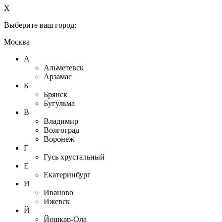
X
Выберите ваш город:
Москва
А
Альметевск
Арзамас
Б
Брянск
Бугульма
В
Владимир
Волгоград
Воронеж
Г
Гусь хрустальный
Е
Екатеринбург
И
Иваново
Ижевск
Й
Йошкар-Ола