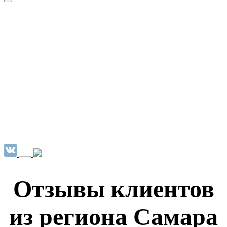
НАШИ УСЛУГИ ▾
О КОМПАНИИ
ПАРК ТЕХНИКИ
ВЫПОЛНЕННЫЕ
ЦЕНЫ
КОНТАКТЫ
РАБОТЫ
СКАЧАТЬ
ОТЗЫВЫ КЛИЕНТОВ
ВИДЕО
ПРЕЗЕНТАЦИЮ
СРО И ЛИЦЕНЗИИ
Отзывы клиентов
из региона Самара