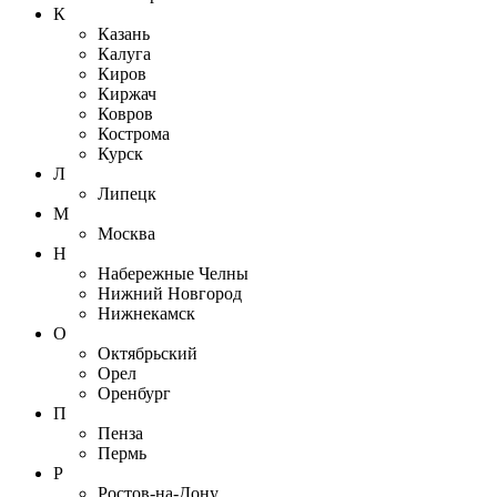
К
Казань
Калуга
Киров
Киржач
Ковров
Кострома
Курск
Л
Липецк
М
Москва
Н
Набережные Челны
Нижний Новгород
Нижнекамск
О
Октябрьский
Орел
Оренбург
П
Пенза
Пермь
Р
Ростов-на-Дону