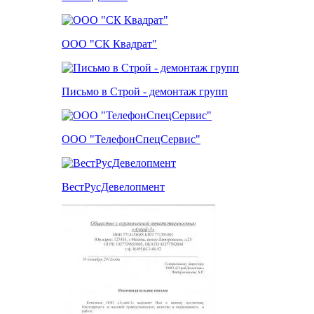
ООО "СК Квадрат"
Письмо в Строй - демонтаж групп
ООО "ТелефонСпецСервис"
ВестРусДевелопмент