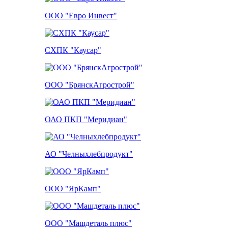
ООО "Евро Инвест"
СХПК "Каусар"
ООО "БрянскАгрострой"
ОАО ПКП "Меридиан"
АО "Челныхлебпродукт"
ООО "ЯрКамп"
ООО "Машдеталь плюс"