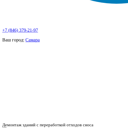
+7 (846) 379-21-97
Ваш город:
Самара
НАШИ УСЛУГИ ▾
О КОМПАНИИ
ПАРК ТЕХНИКИ
ВЫПОЛНЕННЫЕ
ЦЕНЫ
КОНТАКТЫ
РАБОТЫ
СКАЧАТЬ
ОТЗЫВЫ КЛИЕНТОВ
ВИДЕО
ПРЕЗЕНТАЦИЮ
СРО И ЛИЦЕНЗИИ
Демонтаж зданий с переработкой отходов сноса