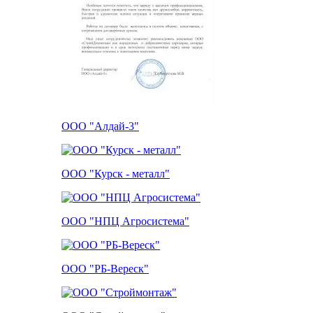
ООО "Алдай-3"
ООО "Курск - металл"
ООО "НПЦ Агросистема"
ООО "РБ-Вереск"