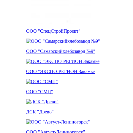
ООО "СпецСтройПроект"
ООО "Самарскийхлебозавод №9"
ООО "ЭКСПО-РЕГИОН Закамье
ООО "СМЦ"
ДСК "Древо"
ООО "Август-Лениногорск"