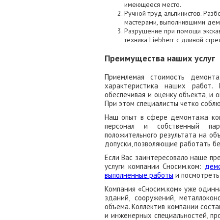
имеющееся место.
Ручной труд альпинистов. Ра
мастерами, выполнившими дем
Разрушение при помощи экскав
техника Liebherr с длиной стре
Преимущества наших услуг
Приемлемая стоимость демонт
характеристика наших работ.
обеспечивая и оценку объекта, и 
При этом специалисты четко собл
Наш опыт в сфере демонтажа кон
персонал и собственный пар
положительного результата на об
допуски, позволяющие работать бе
Если Вас заинтересовало наше пр
услуги компании Сносим.ком:
дем
выполненные работы
и посмотрет
Компания «Сносим.ком» уже одинн
зданий, сооружений, металлоко
объема. Коллектив компании сост
и инженерных специальностей, п