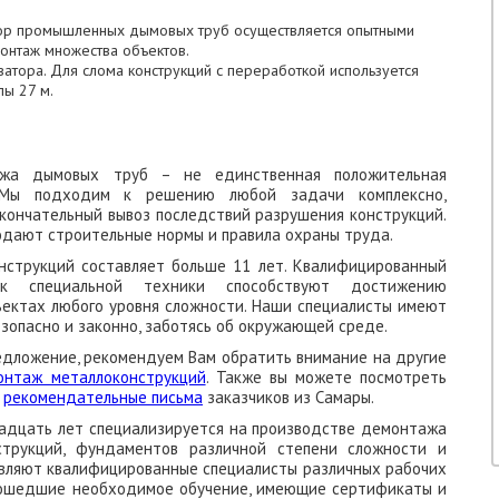
збор промышленных дымовых труб осуществляется опытными
онтаж множества объектов.
атора. Для слома конструкций с переработкой используется
лы 27 м.
ажа дымовых труб – не единственная положительная
 Мы подходим к решению любой задачи комплексно,
окончательный вывоз последствий разрушения конструкций.
юдают строительные нормы и правила охраны труда.
струкций составляет больше 11 лет. Квалифицированный
к специальной техники способствуют достижению
ъектах любого уровня сложности. Наши специалисты имеют
зопасно и законно, заботясь об окружающей среде.
едложение, рекомендуем Вам обратить внимание на другие
онтаж металлоконструкций
. Также вы можете посмотреть
ь
рекомендательные письма
заказчиков из Самары.
адцать лет специализируется на производстве демонтажа
нструкций, фундаментов различной степени сложности и
авляют квалифицированные специалисты различных рабочих
рошедшие необходимое обучение, имеющие сертификаты и