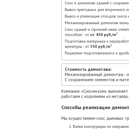
Снос и демонтаж зданий с сохране
Вывоз пригодных для вторичного ис
Вывоз и утилизация отходов сноса и
Механизированный демонтаж моноли
Снос зданий и строений ниже отме
3
способом - от
от 450 руб./м
Подготовка материала к переработ
3
арматуры - от
550 руб./м
Рециклинг подготовленного к дроб
Стоимость демонтажа:
Механизированный демонтаж - 
С сохранением элементов и мате
Компания «Сносим.ком» выполняе
работаем с изделиями из металла, 
Способы реализации демон
Мы осуществляем снос дымовых тр
Валка конструкции по направле