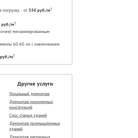
3
 погрузку. - от
350 руб./м
3
 руб./м
прочее) механизированным
гменты 60-60 см с извлечением
3
руб./м
Другие услуги
Локальный демонтаж
Демонтаж монолитных
конструкций
Снос старых зданий
Демонтаж промышленных
зданий
Демонтаж кирпичных