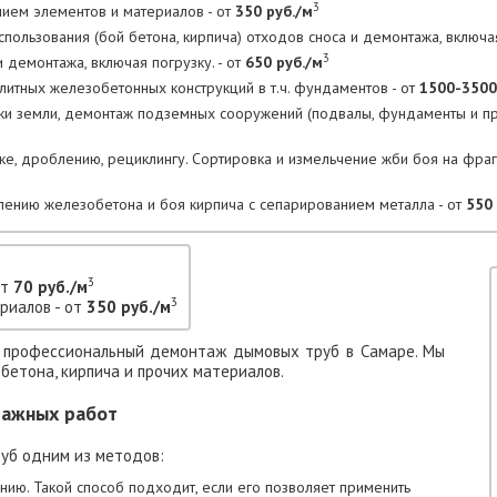
3
нием элементов и материалов - от
350 руб./м
пользования (бой бетона, кирпича) отходов сноса и демонтажа, включая
3
 демонтажа, включая погрузку. - от
650 руб./м
тных железобетонных конструкций в т.ч. фундаментов - от
1500-3500
тки земли, демонтаж подземных сооружений (подвалы, фундаменты и 
ке, дроблению, рециклингу. Сортировка и измельчение жби боя на фра
лению железобетона и боя кирпича с сепарированием металла - от
550 
3
от
70 руб./м
3
риалов - от
350 руб./м
т профессиональный демонтаж дымовых труб в Самаре. Мы
бетона, кирпича и прочих материалов.
тажных работ
уб одним из методов:
нию. Такой способ подходит, если его позволяет применить